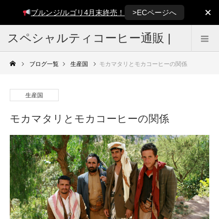
>ECページへ
ブルンジ/ルゴリ4月末終売！
スペシャルティコーヒー通販 |
雑色焙煎所 BUCKLE COFFEE
ブログ一覧
生産国
モカマタリとモカコーヒーの関係
生産国
モカマタリとモカコーヒーの関係