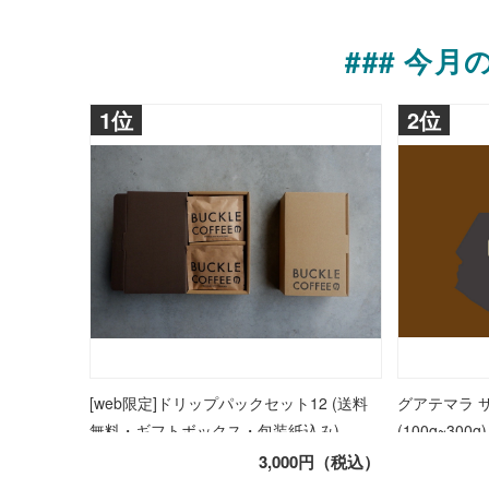
### 今
1位
2位
[web限定]ドリップパックセット12 (送料
グアテマラ 
無料・ギフトボックス・包装紙込み)
(100g~300g)
3,000円（税込）