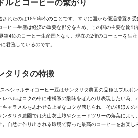
ドルとコーヒーの繋がり
されたのは1850年代のことです。すぐに国から優遇措置を受
コーヒー生産は経済の重要な部分を占め、この国の主要な輸出
世界第4位のコーヒー生産国となり、現在の2倍のコーヒーを生産
つに君臨しているのです。
ンタリタの特徴
ドルのスペシャルティコーヒー豆はサンタリタ農園の品種はブルボ
トレベルはコクの中に柑橘系の酸味をほんのり表現したい為、
ーキャラメルを思わせる上品なコクが感じられ、その後ほんの
サンタリタ農園では火山灰土壌やシェードツリーの落葉により
す。自然に作り出される環境で育った最高のコーヒーをお楽し