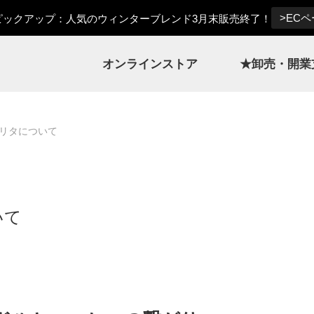
>EC
ックアップ：人気のウィンターブレンド3月末販売終了！
オンラインストア
★卸売・開業
タリタについて
いて