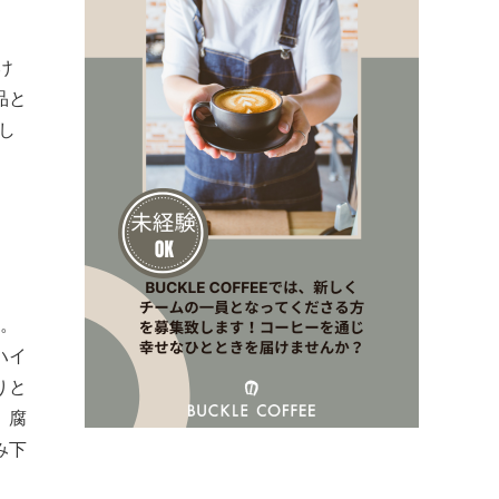
け
品と
し
ン。
ハイ
りと
、腐
み下