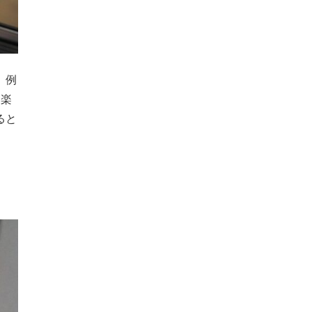
。例
を楽
ると