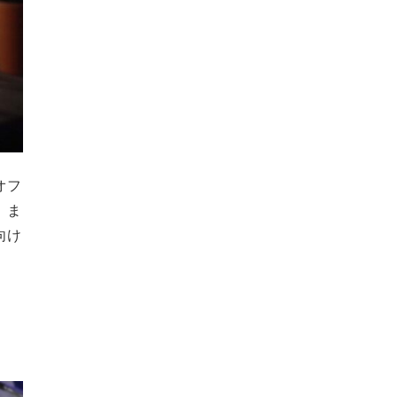
オフ
。ま
向け