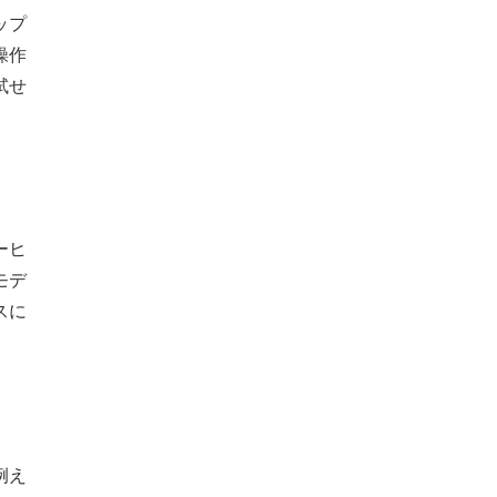
ップ
操作
試せ
ーヒ
モデ
スに
例え