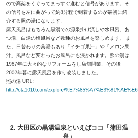
ので高架をくぐってまっすぐ進むと信号があります。そ
の信号を左に曲がって約8分程で到着するのが最初に紹
介する照の湯になります。
露天風呂はもちろん黒湯での源泉掛け流しや水風呂、あ
つ湯、白湯の檜風呂など数種のお風呂を楽しめます。 ま
た、日替わりの薬湯もあり「イチゴ果汁」や「メロン果
汁」風呂など変わったお風呂にも浸かれます。照の湯は
1987年に大々的なリフォームをし店舗開業、その後
2002年暮に露天風呂を作り改装しました。
照の湯 URL :
http://ota1010.com/explore/%E7%85%A7%E3%81%AE%E
2. 大田区の黒湯温泉といえばココ「蒲田温
泉」