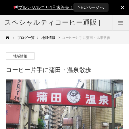
>ECページへ
ブルンジ/ルゴリ4月末終売！
スペシャルティコーヒー通販 |
雑色焙煎所 BUCKLE COFFEE
ブログ一覧
地域情報
コーヒー片手に蒲田・温泉散歩
地域情報
コーヒー片手に蒲田・温泉散歩