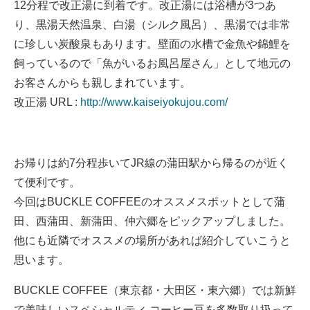
12分程で改正湯に到着です。改正湯には浴槽が3つあ
り、黒湯天然温泉、白湯（シルク風呂）、黒湯では非常
に珍しい炭酸泉もあります。壁面の水槽で金魚や錦鯉を
飼っているので「魚がいるお風呂屋さん」として地元の
お客さんからも親しまれています。
改正湯 URL :
http://www.kaiseiyokujou.com/
お帰りは約7分程歩いてJR線の蒲田駅から帰るのが近く
て便利です。
今回はBUCKLE COFFEEのオススメスポットとして蒲
田、西蒲田、新蒲田、仲六郷をピックアップしました。
他にも近隣でオススメの場所があれば紹介していこうと
思います。
BUCKLE COFFEE（東京都・大田区・東六郷）では新鮮
で美味しいスペシャルティ コーヒー豆を多数取り扱って