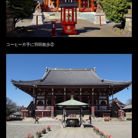
コーヒー片手に羽田散歩②