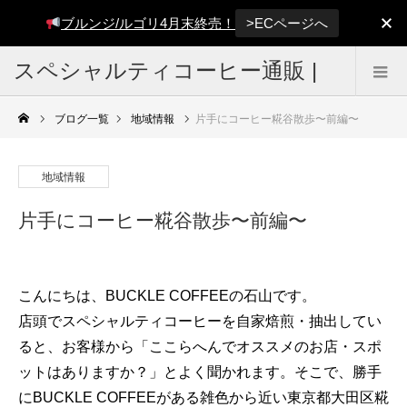
>ECページへ
ブルンジ/ルゴリ4月末終売！
スペシャルティコーヒー通販 |
雑色焙煎所 BUCKLE COFFEE
ブログ一覧
地域情報
片手にコーヒー糀谷散歩〜前編〜
地域情報
片手にコーヒー糀谷散歩〜前編〜
こんにちは、BUCKLE COFFEEの石山です。
店頭でスペシャルティコーヒーを自家焙煎・抽出してい
ると、お客様から「ここらへんでオススメのお店・スポ
ットはありますか？」とよく聞かれます。そこで、勝手
にBUCKLE COFFEEがある雑色から近い東京都大田区糀