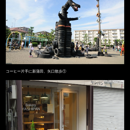
コーヒー片手に新蒲田、矢口散歩①