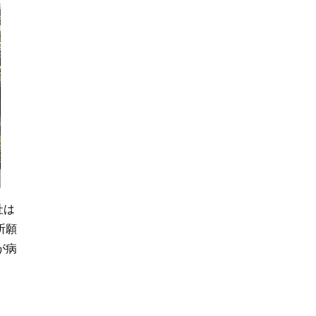
社は
祈願
が病