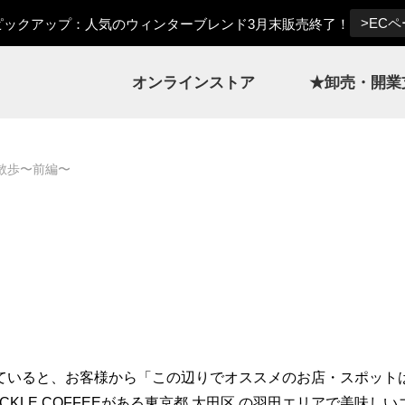
>EC
ックアップ：人気のウィンターブレンド3月末販売終了！
オンラインストア
★卸売・開業
散歩〜前編〜
ていると、お客様から「この辺りでオススメのお店・スポット
LE COFFEEがある東京都 大田区 の羽田エリアで美味しい