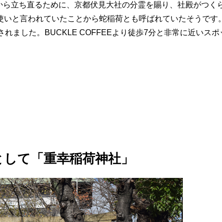
被害から立ち直るために、京都伏見大社の分霊を賜り、社殿がつく
使いと言われていたことから蛇稲荷とも呼ばれていたそうです
ました。BUCKLE COFFEEより徒歩7分と非常に近いスポ
として「重幸稲荷神社」