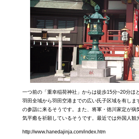
一つ前の「重幸稲荷神社」からは徒歩15分~20分
羽田全域から羽田空港までの広い氏子区域を有しま
の参詣に来るそうです。また、将軍・徳川家定が病
気平癒を祈願しているそうです。最近では外国人観
http://www.hanedajinja.com/index.htm