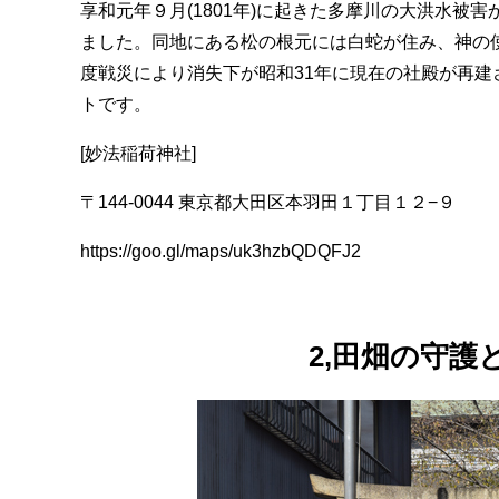
享和元年９月(1801年)に起きた多摩川の大洪水
ました。同地にある松の根元には白蛇が住み、神の
度戦災により消失下が昭和31年に現在の社殿が再建され
トです。
[妙法稲荷神社]
〒144-0044 東京都大田区本羽田１丁目１２−９
https://goo.gl/maps/uk3hzbQDQFJ2
2,田畑の守護