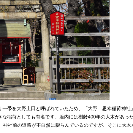
り一帯を大野上田と呼ばれていたため、「大野 思幸稲荷神社
な稲荷としても有名です。境内には樹齢400年の大木があっ
た。神社前の道路が不自然に膨らんでいるのですが、そこに大木