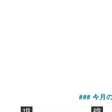
### 今
1位
2位