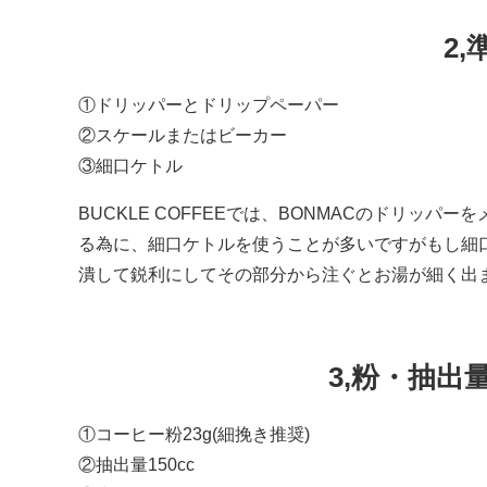
2
①ドリッパーとドリップペーパー
②スケールまたはビーカー
③細口ケトル
BUCKLE COFFEEでは、BONMACのドリッ
る為に、細口ケトルを使うことが多いですがもし細
潰して鋭利にしてその部分から注ぐとお湯が細く出
3,粉・抽
①コーヒー粉23g(細挽き推奨)
②抽出量150cc